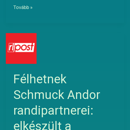
Tovább »
Félhetnek
Schmuck
Andor
randipartnerei:
elkészült
Félhetnek
a
Schmuck Andor
politikus
leleplező
randipartnerei:
könyve
elkészült a