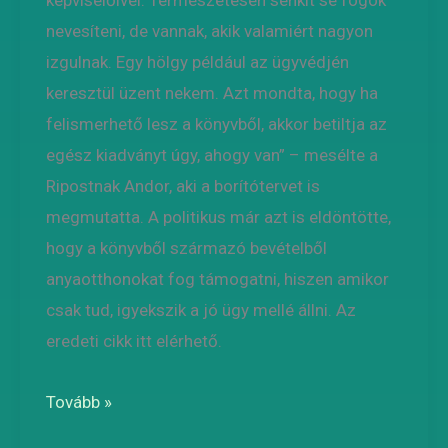
képviselőivel. Természetesen senkit se fogok
nevesíteni, de vannak, akik valamiért nagyon
izgulnak. Egy hölgy például az ügyvédjén
keresztül üzent nekem. Azt mondta, hogy ha
felismerhető lesz a könyvből, akkor betiltja az
egész kiadványt úgy, ahogy van” – mesélte a
Ripostnak Andor, aki a borítótervet is
megmutatta. A politikus már azt is eldöntötte,
hogy a könyvből származó bevételből
anyaotthonokat fog támogatni, hiszen amikor
csak tud, igyekszik a jó ügy mellé állni. Az
eredeti cikk itt elérhető.
Tovább »