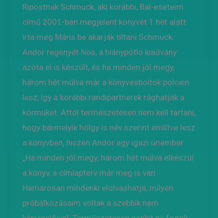
Ripostnak Schmuck, aki korábbi, Bal-eseteim
című 2001-ben megjelent könyvét 1 hét alatt
írta meg Máris be akarják tiltani Schmuck
Andor regényét Nos, a hiánypótló kiadvány
azóta el is készült, és ha minden jól megy,
három hét múlva már a könyvesboltok polcain
lesz, így a korábbi randipartnerek rághatják a
körmüket. Attól természetesen nem kell tartani,
hogy bármelyik hölgy is név szerint említve lesz
a könyvben, hiszen Andor egy igazi úriember.
„Ha minden jól megy, három hét múlva elkészül
a könyv, a címlapterv már meg is van.
Hamarosan mindenki elolvashatja, milyen
próbálkozásaim voltak a szebbik nem