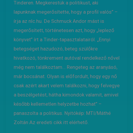
Tinderen. Megkerestük a politikust, aki
lapunknak megerősítette, hogy a profil valós” –
írja az nlc.hu. De Schmuck Andor mást is
megerősített, történetesen azt, hogy „leplező
könyvet” írt a Tinder-tapasztalatairól. „Ennyi
betegséget hazudozó, beteg szülőkre
hivatkozó, tönkrement autóval rendelkező nővel
még nem találkoztam… Rengeteg az aranyásó,
már bocsánat. Olyan is előfordult, hogy egy nő
csak azért akart velem találkozni, hogy felvegye
a beszélgetést, hátha kimondok valamit, amivel
később kellemetlen helyzetbe hozhat” –
panaszolta a politikus. Nyitókép: MTI/Máthé
Zoltán Az eredeti cikk itt elérhető.