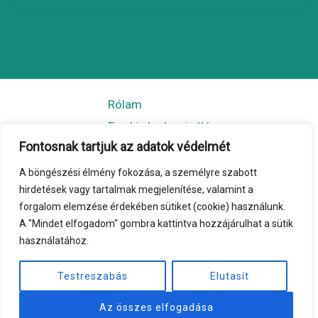
Rólam
Egy kis kedvcsináló
Fontosnak tartjuk az adatok védelmét
További történetek
Könyvem
A böngészési élmény fokozása, a személyre szabott
hirdetések vagy tartalmak megjelenítése, valamint a
Sajtó
forgalom elemzése érdekében sütiket (cookie) használunk.
A "Mindet elfogadom" gombra kattintva hozzájárulhat a sütik
használatához.
Szerzői jog© 2026
Testreszabás
Elutasít
SCHMUCK ANDOR
Üzemeltető: Inícium Kft.
Az összes elfogadása