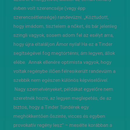
évben volt szerencséje (vagy épp
szerencsétlensége) randevúzni. „Köztudott,
hogy imádom, tisztelem a nőket, és bár jelenleg
szingli vagyok, sosem adom fel az esélyt arra,
hogy újra eltaláljon Ámor nyila! Ha ez a Tinder
segítségével fog megtörténni, ám legyen, állok
elébe. Annak ellenére optimista vagyok, hogy
voltak regénybe illően félresikerült randevúim a
szebbik nem egészen különös képviselőivel.
Nagy szemelvényeket, példákat egyelőre nem
szeretnék hozni, az legyen meglepetés, de az
biztos, hogy a Tinder Tündérek egy
meghökkentően őszinte, vicces és egyben
provokatív regény lesz” – mesélte korábban a