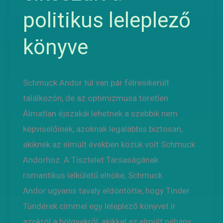
politikus leleplező
könyve
Schmuck Andor túl van pár félresikerült
találkozón, de az optimizmusa töretlen.
Álmatlan éjszakái lehetnek a szebbik nem
képviselőinek, azoknak legalábbis biztosan,
akiknek az elmúlt években közük volt Schmuck
Andorhoz. A Tisztelet Társaságának
romantikus lelkületű elnöke, Schmuck
Andor ugyanis tavaly eldöntötte, hogy Tinder
Tündérek címmel egy leleplező könyvet ír
azokról a hölgyekről, akikkel az elmúlt néhány