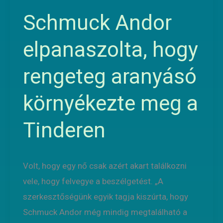
Andor
Schmuck Andor
elpanaszolta,
hogy
elpanaszolta, hogy
rengeteg
rengeteg aranyásó
aranyásó
környékezte
környékezte meg a
meg
a
Tinderen
Tinderen
Volt, hogy egy nő csak azért akart találkozni
vele, hogy felvegye a beszélgetést. „A
szerkesztőségünk egyik tagja kiszúrta, hogy
Schmuck Andor még mindig megtalálható a