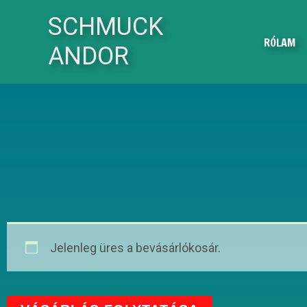
Skip
SCHMUCK
to
RÓLAM
ANDOR
content
Jelenleg üres a bevásárlókosár.