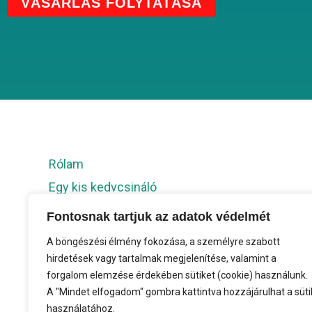
VÁSÁRLÁS FOLYTATÁSA
Rólam
Egy kis kedvcsináló
További történetek
Fontosnak tartjuk az adatok védelmét
Könyvem
A böngészési élmény fokozása, a személyre szabott
Sajtó
hirdetések vagy tartalmak megjelenítése, valamint a
forgalom elemzése érdekében sütiket (cookie) használunk.
A "Mindet elfogadom" gombra kattintva hozzájárulhat a süti
használatához.