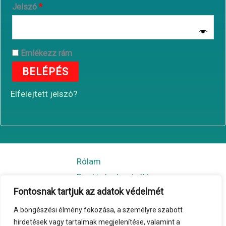
Jelszó
*
Emlékezz rám
BELÉPÉS
Elfelejtett jelszó?
Rólam
Egy kis kedvcsináló
Fontosnak tartjuk az adatok védelmét
További történetek
Könyvem
A böngészési élmény fokozása, a személyre szabott
hirdetések vagy tartalmak megjelenítése, valamint a
Sajtó