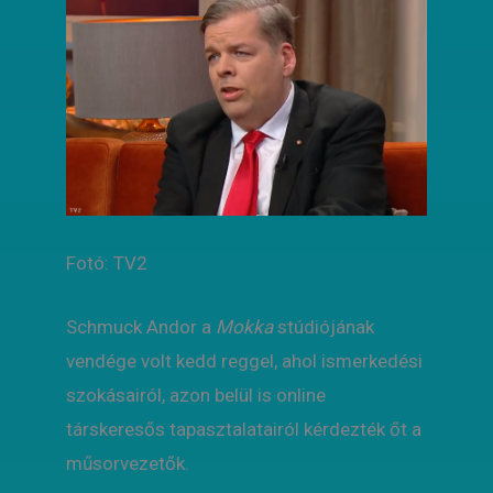
Fotó: TV2
Schmuck Andor a
Mokka
stúdiójának
vendége volt kedd reggel, ahol ismerkedési
szokásairól, azon belül is online
társkeresős tapasztalatairól kérdezték őt a
műsorvezetők.