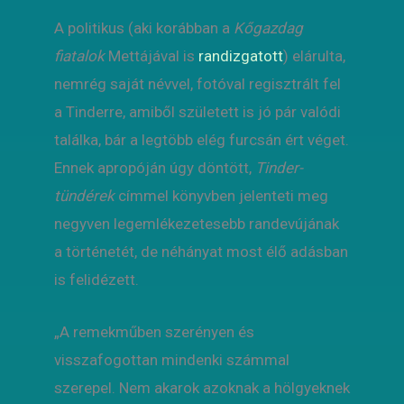
A politikus (aki korábban a
Kőgazdag
fiatalok
Mettájával is
randizgatott
) elárulta,
nemrég saját névvel, fotóval regisztrált fel
a Tinderre, amiből született is jó pár valódi
találka, bár a legtöbb elég furcsán ért véget.
Ennek apropóján úgy döntött,
Tinder-
tündérek
címmel könyvben jelenteti meg
negyven legemlékezetesebb randevújának
a történetét, de néhányat most élő adásban
is felidézett.
„A remekműben szerényen és
visszafogottan mindenki számmal
szerepel. Nem akarok azoknak a hölgyeknek