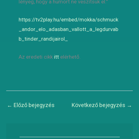
lényeg, hogy a humort ne veszítsük el.”
https://tv2play.hu/embed/mokka/schmuck
_andor_elo_adasban_vallott_a_legdurvab
b_tinder_randijairol_
Az eredeti cikk
itt
elérhető.
←
Előző bejegyzés
Következő bejegyzés
→