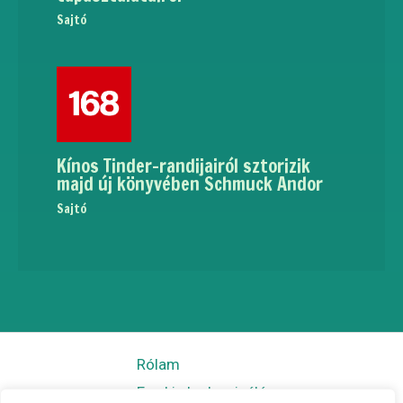
Sajtó
Kínos Tinder-randijairól sztorizik
majd új könyvében Schmuck Andor
Sajtó
Rólam
Egy kis kedvcsináló