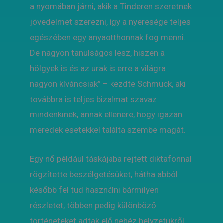
a nyomában járni, akik a Tinderen szeretnek
jövedelmet szerezni, így a nyeresége teljes
egészében egy anyaotthonnak fog menni.
De nagyon tanulságos lesz, hiszen a
hölgyek is és az urak is erre a világra
nagyon kíváncsiak” – kezdte Schmuck, aki
továbbra is teljes bizalmat szavaz
mindenkinek, annak ellenére, hogy igazán
meredek esetekkel találta szembe magát.
Egy nő például táskájába rejtett diktafonnal
rögzítette beszélgetésüket, hátha abból
később fel tud használni bármilyen
részletet, többen pedig különböző
történeteket adtak elő nehéz helyzetükről,