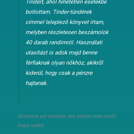
Tindert, ahol hihetetlen esetekbe
botlottam. Tinder-tündérek
címmel leleplező könyvet írtam,
melyben részletesen beszámolok
40 darab randimról. Használati
utasítást is adok majd benne
férfiaknak olyan nőkhöz, akikről
kiderül, hogy csak a pénzre
hajtanak.
Schmuck azt mondja, név szerint nem említ
majd senkit.