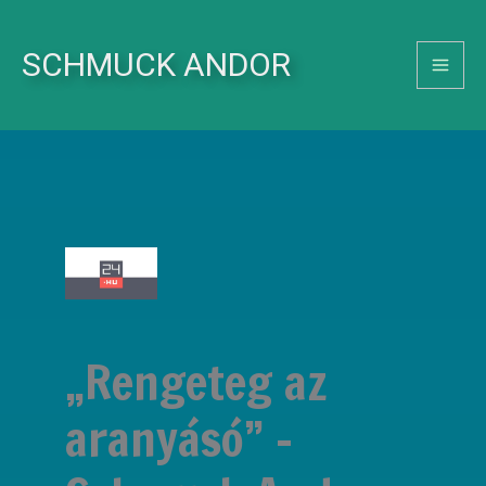
Skip
to
SCHMUCK ANDOR
content
„Rengeteg az
aranyásó” –