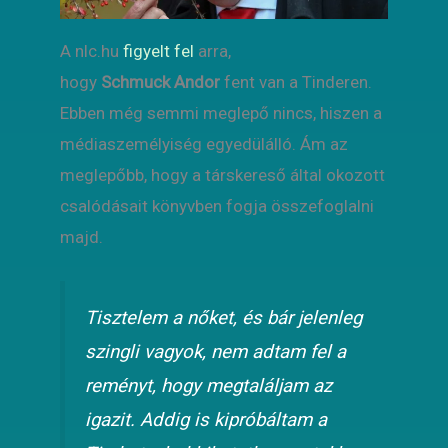
A nlc.hu
figyelt fel
arra,
hogy
Schmuck
Andor
fent van a Tinderen.
Ebben még semmi meglepő nincs, hiszen a
médiaszemélyiség egyedülálló. Ám az
meglepőbb, hogy a társkereső által okozott
csalódásait könyvben fogja összefoglalni
majd.
Tisztelem a nőket, és bár jelenleg
szingli vagyok, nem adtam fel a
reményt, hogy megtaláljam az
igazit. Addig is kipróbáltam a