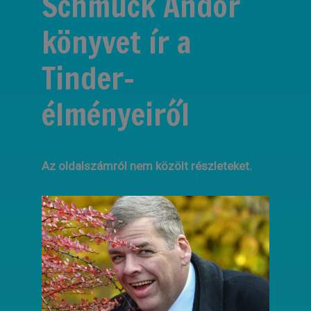
Schmuck Andor
könyvet ír a
Tinder-
élményeiről
Az oldalszámról nem közölt részleteket.